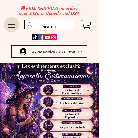
🚚 FREE SHIPPING on orders
over $125 in Canada and USA
Deviens membre GRATUITEMENT !