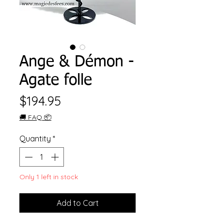
Ange & Démon -
Agate folle
Price
$194.95
🚚 FAQ 📦
Quantity
*
Only 1 left in stock
Add to Cart