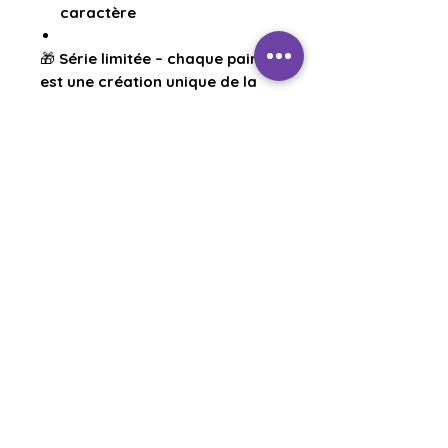
caractère
🎁
Série limitée – chaque paire
est une création unique de la
Terre. Laissez la magie joyeuse
de l’Agate Crazy Lace éveiller
votre espace et votre énergie.
Related Products