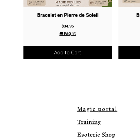
Bracelet en Pierre de Soleil
Quick View
B
Price
$34.95
🚚 FAQ 📦
Add to Cart
Magic portal
Training
Esoteric Shop