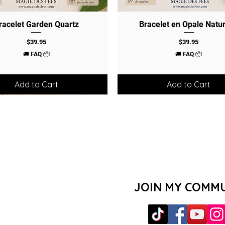
racelet Garden Quartz
Quick View
Bracelet en Opale Natur
Quick View
Price
Price
$39.95
$39.95
🚚 FAQ 📦
🚚 FAQ 📦
Add to Cart
Add to Cart
JOIN MY COMM