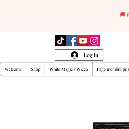
🚚 
Log In
Welcome
Shop
White Magic / Wicca
Page membre priv