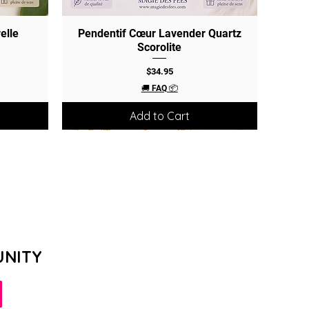
elle
Pendentif Cœur Lavender Quartz
Quick View
Scorolite
Price
$34.95
🚚 FAQ 📦
Add to Cart
UNITY