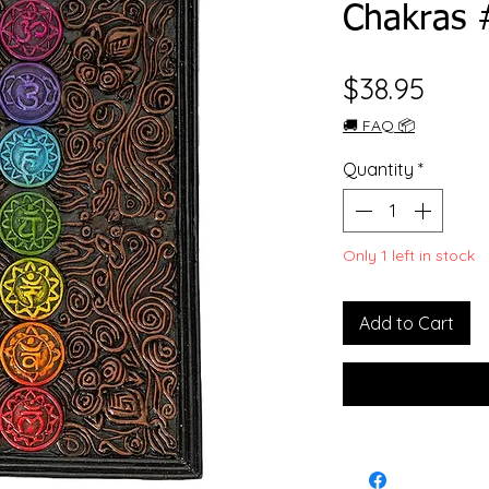
Chakras 
Price
$38.95
🚚 FAQ 📦
Quantity
*
Only 1 left in stock
Add to Cart