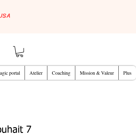
 USA
gic portal
Atelier
Coaching
Mission & Valeur
Plus
ouhait 7