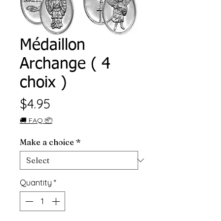
Médaillon
Archange ( 4
choix )
Price
$4.95
🚚 FAQ 📦
Make a choice
*
Quantity
*