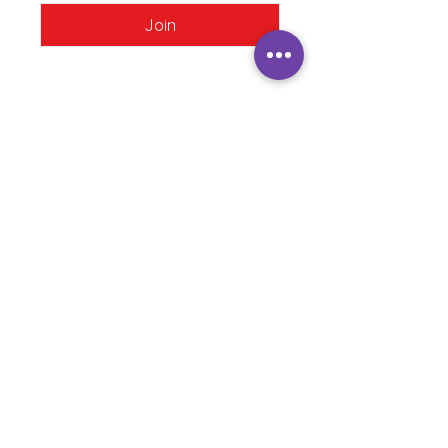
Join
JOIN MY COMMUNITY
Magic portal
Training
Esoteric Shop
Blog
Questions and answers