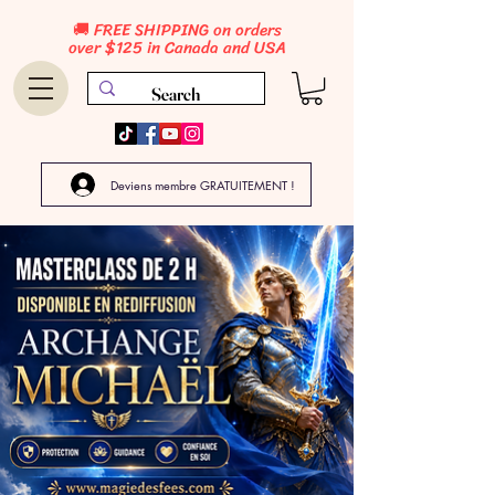
🚚 FREE SHIPPING on orders
over $125 in Canada and USA
Deviens membre GRATUITEMENT !