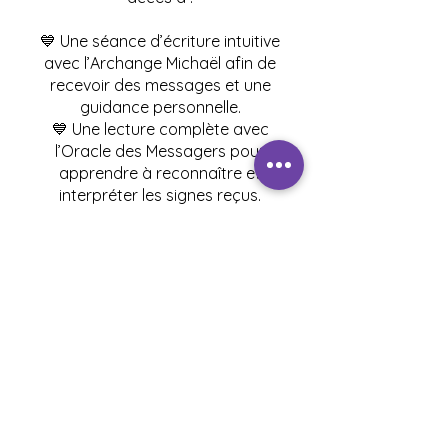
💙 Une séance d’écriture intuitive
avec l’Archange Michaël afin de
recevoir des messages et une
guidance personnelle.
💙 Une lecture complète avec
l’Oracle des Messagers pour
apprendre à reconnaître et
interpréter les signes reçus.
💙 Des exercices pratiques pour
développer ta connexion
spirituelle et renforcer ton
intuition.
🌟 Une expérience profonde
pour te reconnecter à ta force
intérieure, à ta protection
spirituelle et à la guidance de
l’Archange Michaël.