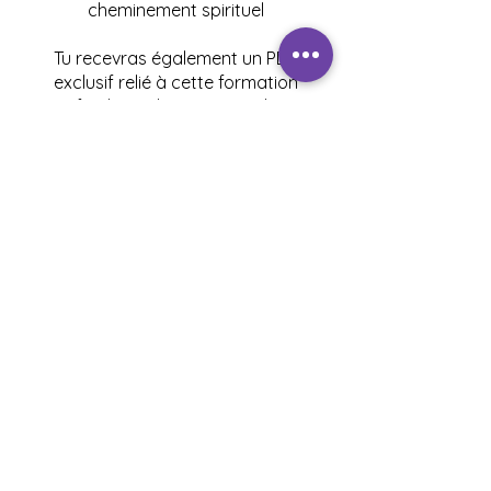
cheminement spirituel
Tu recevras également un PDF
exclusif relié à cette formation
afin de t’aider à intégrer les
enseignements et débuter ta
pratique en douceur. ✨
Join
JOIN MY COMMUNITY
Magic portal