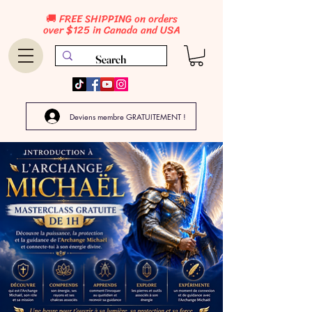
🚚 FREE SHIPPING on orders
over $125 in Canada and USA
Deviens membre GRATUITEMENT !