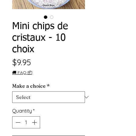
Mini chips de
cristaux - 10
choix
Price
$9.95
🚚 FAQ 📦
Make a choice
*
Quantity
*