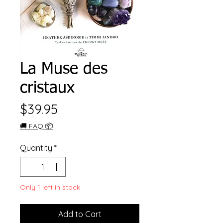
La Muse des
cristaux
Price
$39.95
🚚 FAQ 📦
Quantity
*
Only 1 left in stock
Add to Cart