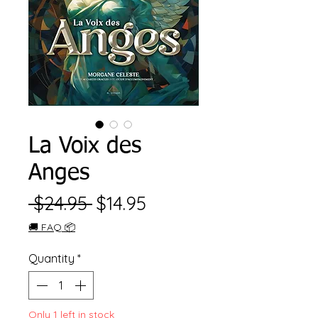
La Voix des
Anges
Regular
Sale
 $24.95 
$14.95
Price
Price
🚚 FAQ 📦
Quantity
*
Only 1 left in stock