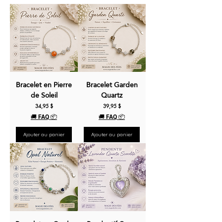
Bracelet en Pierre
Bracelet Garden
de Soleil
Quartz
Prix
Prix
34,95 $
39,95 $
🚚 FAQ 📦
🚚 FAQ 📦
Ajouter au panier
Ajouter au panier