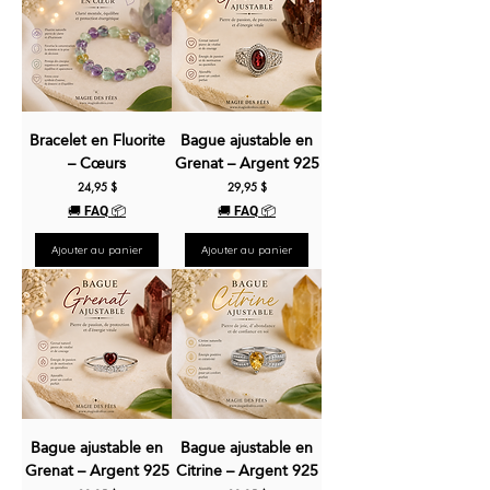
Bracelet en Fluorite
Bague ajustable en
– Cœurs
Grenat – Argent 925
Prix
Prix
24,95 $
29,95 $
🚚 FAQ 📦
🚚 FAQ 📦
Ajouter au panier
Ajouter au panier
Bague ajustable en
Bague ajustable en
Grenat – Argent 925
Citrine – Argent 925