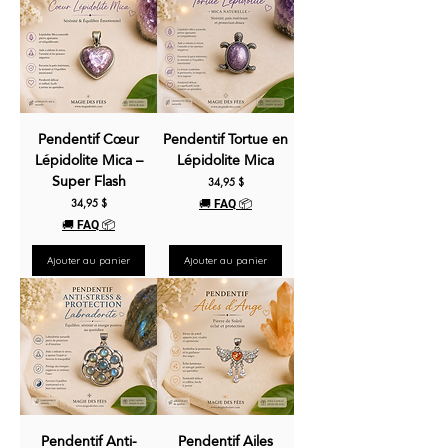
Pendentif Cœur
Pendentif Tortue en
Lépidolite Mica –
Lépidolite Mica
Super Flash
Prix
34,95 $
Prix
34,95 $
🚚 FAQ 📦
🚚 FAQ 📦
Ajouter au panier
Ajouter au panier
Pendentif Anti-
Pendentif Ailes