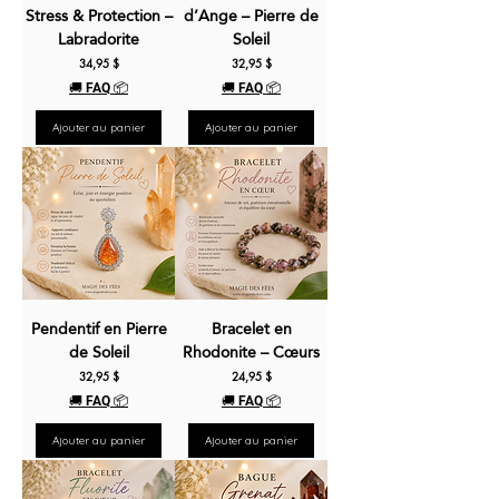
Stress & Protection –
d’Ange – Pierre de
Labradorite
Soleil
Prix
Prix
34,95 $
32,95 $
🚚 FAQ 📦
🚚 FAQ 📦
Ajouter au panier
Ajouter au panier
Pendentif en Pierre
Bracelet en
de Soleil
Rhodonite – Cœurs
Prix
Prix
32,95 $
24,95 $
🚚 FAQ 📦
🚚 FAQ 📦
Ajouter au panier
Ajouter au panier