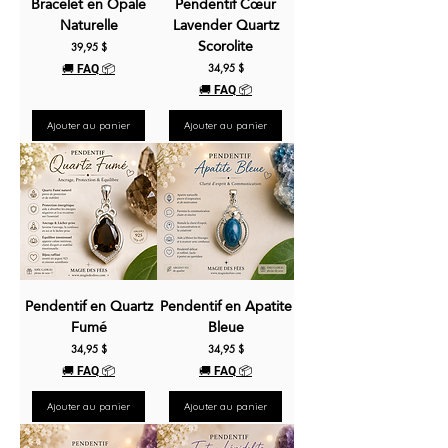
Bracelet en Opale
Pendentif Cœur
Naturelle
Lavender Quartz
Scorolite
Prix
39,95 $
Prix
34,95 $
🚚 FAQ 📦
🚚 FAQ 📦
Ajouter au panier
Ajouter au panier
Pendentif en Quartz
Pendentif en Apatite
Fumé
Bleue
Prix
Prix
34,95 $
34,95 $
🚚 FAQ 📦
🚚 FAQ 📦
Ajouter au panier
Ajouter au panier