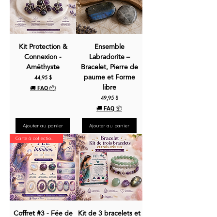
Kit Protection &
Ensemble
Connexion -
Labradorite –
Améthyste
Bracelet, Pierre de
paume et Forme
Prix
44,95 $
libre
🚚 FAQ 📦
Prix
49,95 $
🚚 FAQ 📦
Ajouter au panier
Ajouter au panier
Carte à collectionner
Coffret #3 - Fée de
Kit de 3 bracelets et