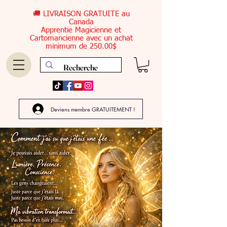
🚚 LIVRAISON GRATUITE au
Canada
Apprentie Magicienne et
Cartomancienne avec un achat
minimum de 250.00$
Deviens membre GRATUITEMENT !