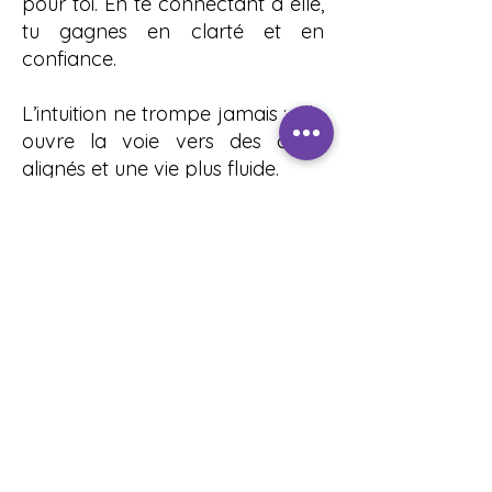
pour toi. En te connectant à elle,
tu gagnes en clarté et en
confiance.
L’intuition ne trompe jamais : elle
ouvre la voie vers des choix
alignés et une vie plus fluide.
🕊️ 6. Harmonie & équilibre
J’aspire à cultiver l’équilibre
entre le corps, l’esprit et l’âme (
Le physique, le mental et le
spirituel ) . L’harmonie est ce qui
permet de se sentir aligné, ancré
et en paix, même dans le
mouvement et le changement
constant de la vie.