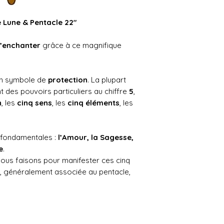
e Lune & Pentacle 22″
t’enchanter
grâce à ce magnifique
n symbole de
protection
. La plupart
nt des pouvoirs particuliers au chiffre
5
,
n
, les
cinq sens
, les
cinq éléments
, les
fondamentales :
l’Amour, la Sagesse,
e
.
 nous faisons pour manifester ces cinq
, généralement associée au pentacle,