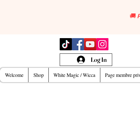
🚚 
Log In
Welcome
Shop
White Magic / Wicca
Page membre priv