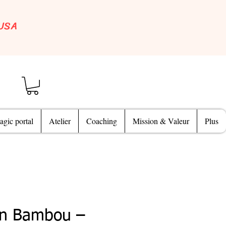
 USA
gic portal
Atelier
Coaching
Mission & Valeur
Plus
 en Bambou –