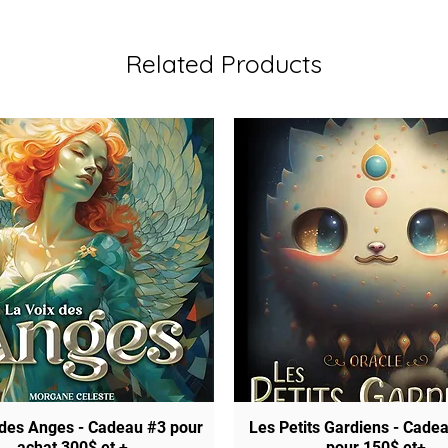
Related Products
 des Anges - Cadeau #3 pour
Quick View
Les Petits Gardiens - Cade
Quick View
achat 300$ et +
pour 150$ et+