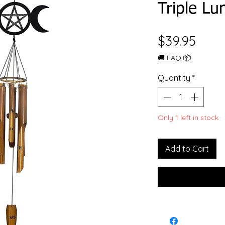
Triple Lu
Price
$39.95
🚚 FAQ 📦
Quantity
*
Only 1 left in stock
Add to Cart