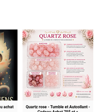
au achat
Quartz rose - Tumble et Autcollant -
Quick View
Cadeau Achat 75$ et +