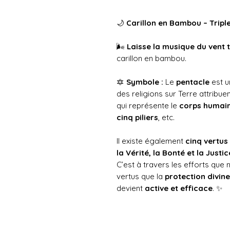
🌙
Carillon en Bambou – Tripl
🌬️
Laisse la musique du vent 
carillon en bambou.
🔯
Symbole :
Le
pentacle
est u
des religions sur Terre attribue
qui représente le
corps humai
cinq piliers
, etc.
Il existe également
cinq vertus
la Vérité, la Bonté et la Justic
C’est à travers les efforts que
vertus que la
protection divine
devient
active et efficace
. ✨