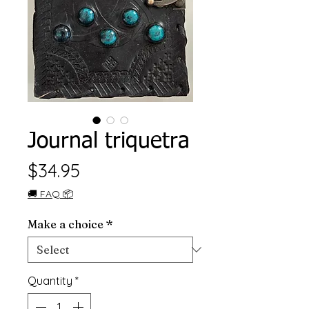
Journal triquetra
Price
$34.95
🚚 FAQ 📦
Make a choice
*
Quantity
*