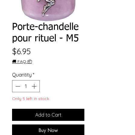
Porte-chandelle
pour rituel - M5
Price
$6.95
🚚 FAQ 📦
Quantity
*
Only 5 left in stock
Add to Cart
Buy Now