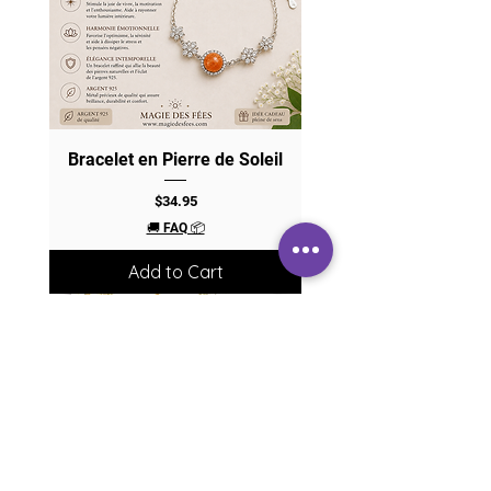
Bracelet en Pierre de Soleil
Price
$34.95
🚚 FAQ 📦
Add to Cart
JOIN MY COMMUNITY