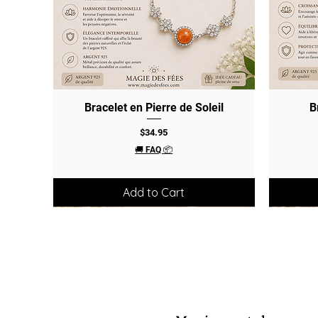
Bracelet en Pierre de Soleil
Quick View
B
Price
$34.95
🚚 FAQ 📦
Add to Cart