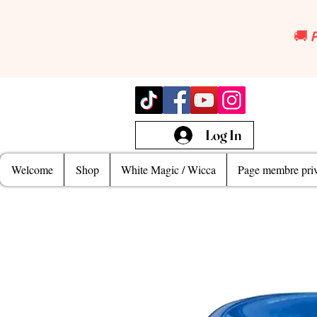
🚚 
Log In
Welcome
Shop
White Magic / Wicca
Page membre priv