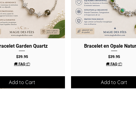
racelet Garden Quartz
Quick View
Bracelet en Opale Natur
Quick View
Price
Price
$39.95
$39.95
🚚 FAQ 📦
🚚 FAQ 📦
Add to Cart
Add to Cart