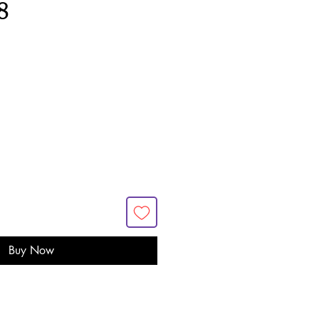
8
Buy Now