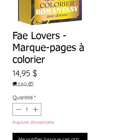
Fae Lovers -
Marque-pages à
colorier
Prix
14,95 $
🚚 FAQ 📦
Quantité
*
Rupture d'inventaire
Me notifier lorsque cet article est disponible