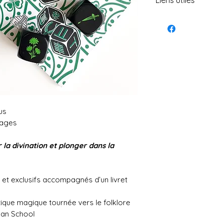
Liens utiles
Portail magique
Formations offe
Boutique en lign
Deviens membre 
us
Explore le cercl
pages
Viens lire tous l
la divination et plonger dans la
 et exclusifs accompagnés d’un livret
atique magique tournée vers le folklore
gan School