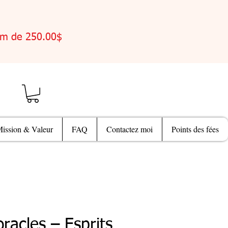
um de 250.00$
ission & Valeur
FAQ
Contactez moi
Points des fées
racles – Esprits