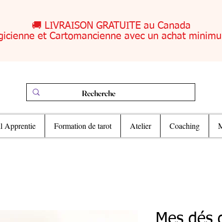
🚚 LIVRAISON GRATUITE au Canada
gicienne et Cartomancienne avec un achat minim
il Apprentie
Formation de tarot
Atelier
Coaching
M
Mes dés o