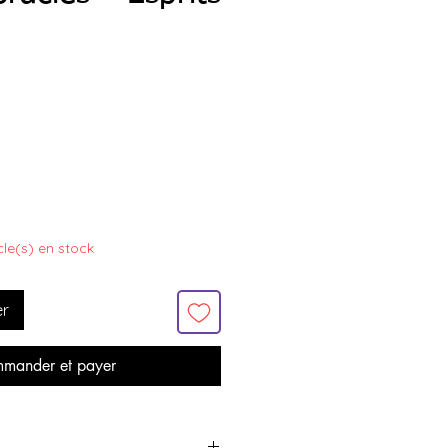
icle(s) en stock
er
mander et payer