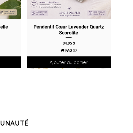
elle
Pendentif Cœur Lavender Quartz
Aperçu rapide
Scorolite
Prix
34,95 $
🚚 FAQ 📦
Ajouter au panier
MUNAUTÉ