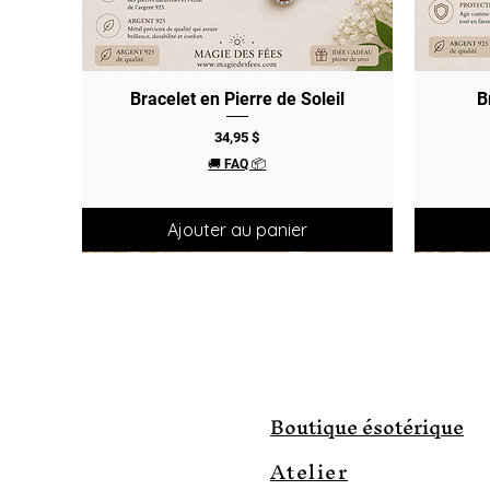
Bracelet en Pierre de Soleil
Aperçu rapide
B
Prix
34,95 $
🚚 FAQ 📦
Ajouter au panier
Boutique ésotérique
Atelier