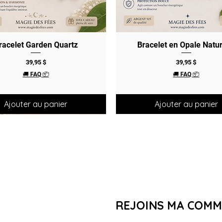
racelet Garden Quartz
Aperçu rapide
Bracelet en Opale Natur
Aperçu rapide
Prix
Prix
39,95 $
39,95 $
🚚 FAQ 📦
🚚 FAQ 📦
Ajouter au panier
Ajouter au panier
REJOINS MA COM