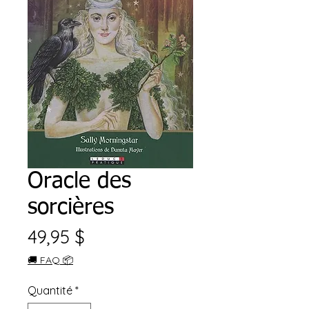
Oracle des
sorcières
Prix
49,95 $
🚚 FAQ 📦
Quantité
*