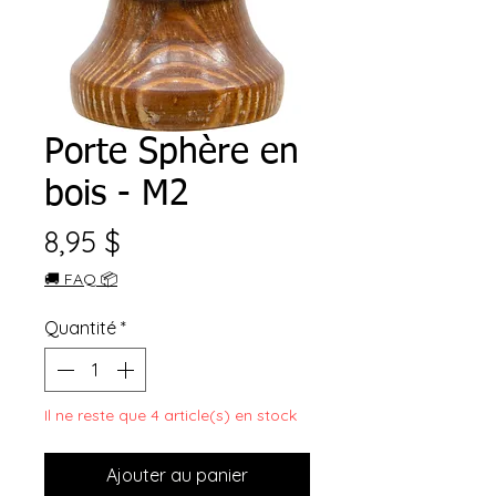
Porte Sphère en
bois - M2
Prix
8,95 $
🚚 FAQ 📦
Quantité
*
Il ne reste que 4 article(s) en stock
Ajouter au panier