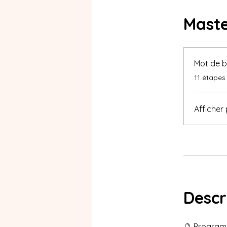
Maste
Mot de b
.
11 étapes
Afficher 
Desc
🔮 Program