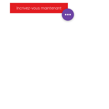
Incrivez-vous maintenant
REJOINS MA COMMUNAUTÉ
Boutique ésotérique
Atelier
Formation de tarot
Devenir membre
Portail membre