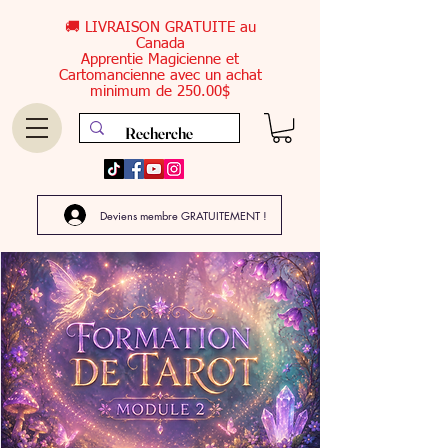
🚚 LIVRAISON GRATUITE au
Canada
Apprentie Magicienne et
Cartomancienne avec un achat
minimum de 250.00$
Deviens membre GRATUITEMENT !