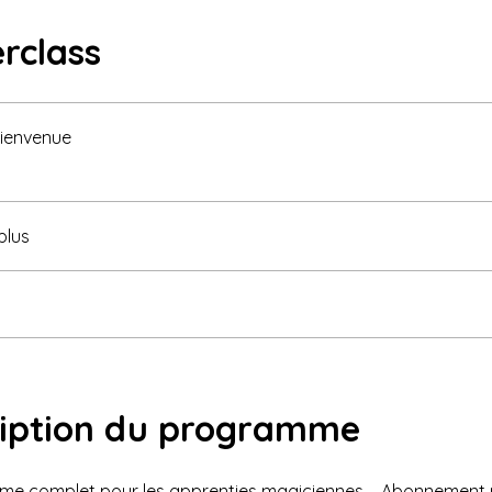
rclass
ienvenue
plus
ription du programme
me complet pour les apprenties magiciennes – Abonnement