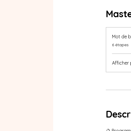
Maste
Mot de b
.
6 étapes
Afficher 
Desc
🔮 Program