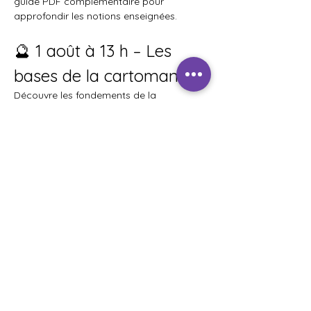
guide PDF complémentaire pour 
approfondir les notions enseignées.
🔮 1 août à 13 h – Les 
bases de la cartomancie
Découvre les fondements de la 
cartomancie et apprends à interpréter 
les cartes avec confiance.
Afficher plus
Partager cet événement
REJOINS MA COMMUNAUTÉ