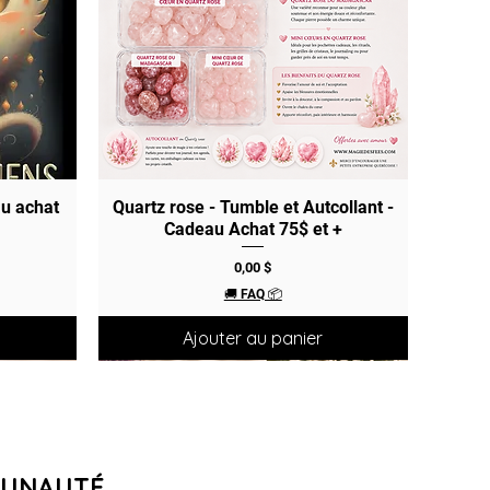
au achat
Quartz rose - Tumble et Autcollant -
Aperçu rapide
Cadeau Achat 75$ et +
Prix
0,00 $
🚚 FAQ 📦
Ajouter au panier
MUNAUTÉ