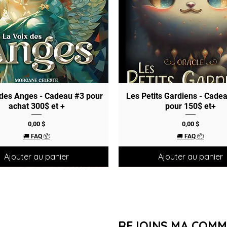
 des Anges - Cadeau #3 pour
Aperçu rapide
Les Petits Gardiens - Cade
Aperçu rapide
achat 300$ et +
pour 150$ et+
Prix
Prix
0,00 $
0,00 $
🚚 FAQ 📦
🚚 FAQ 📦
Ajouter au panier
Ajouter au panier
REJOINS MA COM