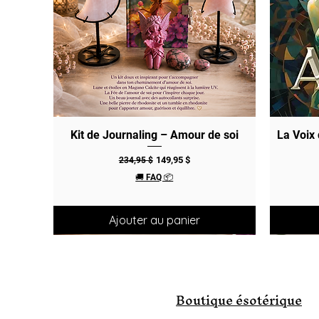
Kit de Journaling – Amour de soi
Aperçu rapide
La Voix
Prix original
Prix promotionnel
149,95 $
234,95 $
🚚 FAQ 📦
Ajouter au panier
Boutique ésotérique