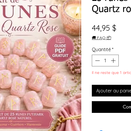
Quartz r
Prix
44,95 $
🚚 FAQ 📦
Quantité
*
Il ne reste que 1 art
Ajouter au pani
Com