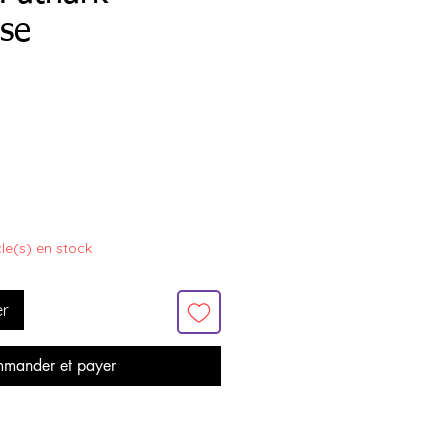
ose
icle(s) en stock
er
mander et payer