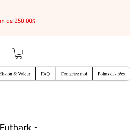
um de 250.00$
ission & Valeur
FAQ
Contactez moi
Points des fées
Futhark -