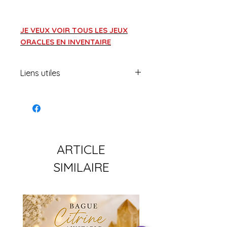
JE VEUX VOIR TOUS LES JEUX
ORACLES EN INVENTAIRE
Liens utiles
Portail magique
Formations offertes
Boutique en ligne
ARTICLE
SIMILAIRE
Deviens membre privilège
Explore le cercle des fées
Viens lire tous les articles de
blog GRATUIT