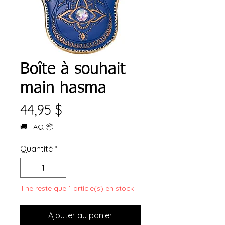
Boîte à souhait
main hasma
Prix
44,95 $
🚚 FAQ 📦
Quantité
*
Il ne reste que 1 article(s) en stock
Ajouter au panier