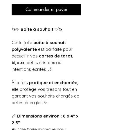
Commander et payer
🦄✨
Boîte à souhait
✨🦄
Cette jolie
boîte à souhait
polyvalente
est parfaite pour
accueillir vos
cartes de tarot
,
bijoux
, petits cristaux ou
intentions écrites 🌙.
À la fois
pratique et enchantée
,
elle protège vos trésors tout en
gardant vos souhaits chargés de
belles énergies ✨
📏
Dimensions environ : 8 x 4" x
2.5"
💫
Une boîte magique pour