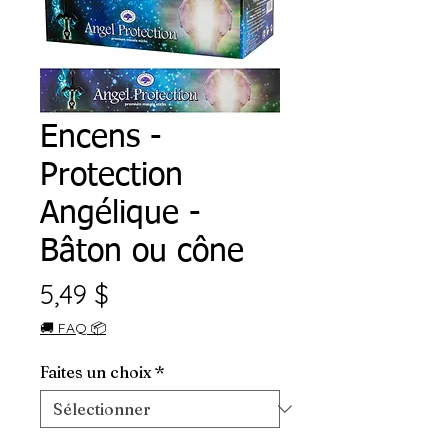
Encens -
Protection
Angélique -
Bâton ou cône
Prix
5,49 $
🚚 FAQ 📦
Faites un choix
*