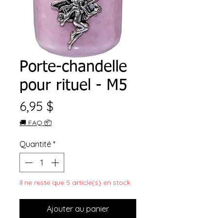
Porte-chandelle
pour rituel - M5
Prix
6,95 $
🚚 FAQ 📦
Quantité
*
Il ne reste que 5 article(s) en stock
Ajouter au panier