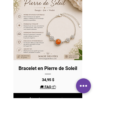
Bracelet en Pierre de Soleil
Prix
34,95 $
🚚 FAQ 📦
Ajouter au panier