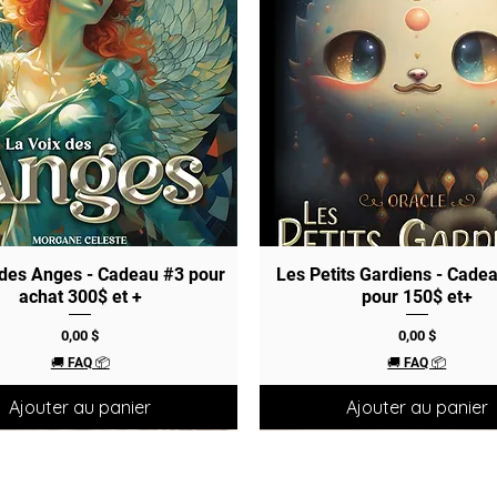
 des Anges - Cadeau #3 pour
Aperçu rapide
Les Petits Gardiens - Cade
Aperçu rapide
achat 300$ et +
pour 150$ et+
Prix
Prix
0,00 $
0,00 $
🚚 FAQ 📦
🚚 FAQ 📦
Ajouter au panier
Ajouter au panier