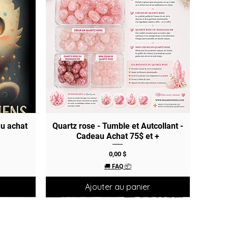
au achat
Quartz rose - Tumble et Autcollant -
Aperçu rapide
Cadeau Achat 75$ et +
Prix
0,00 $
🚚 FAQ 📦
Ajouter au panier