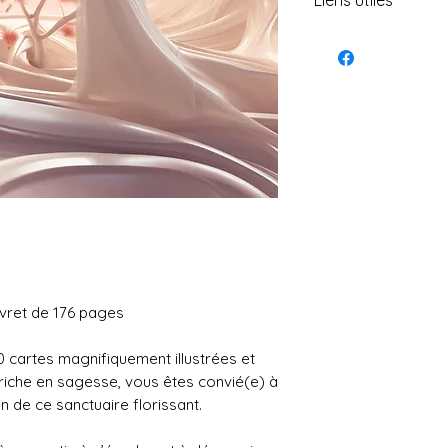
Liens utiles
Portail magique
Formations offe
Boutique en lign
Deviens membre 
Explore le cercl
Viens lire tous l
ivret de 176 pages
cartes magnifiquement illustrées et
iche en sagesse, vous êtes convié(e) à
n de ce sanctuaire florissant.