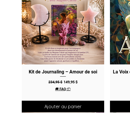
Kit de Journaling – Amour de soi
Aperçu rapide
La Voix
Prix original
Prix promotionnel
149,95 $
234,95 $
🚚 FAQ 📦
Ajouter au panier