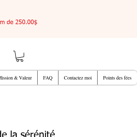
um de 250.00$
ission & Valeur
FAQ
Contactez moi
Points des fées
de la sérénité