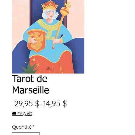
Tarot de
Marseille
Prix
Prix
 29,95 $ 
14,95 $
original
promotionnel
🚚 FAQ 📦
Quantité
*