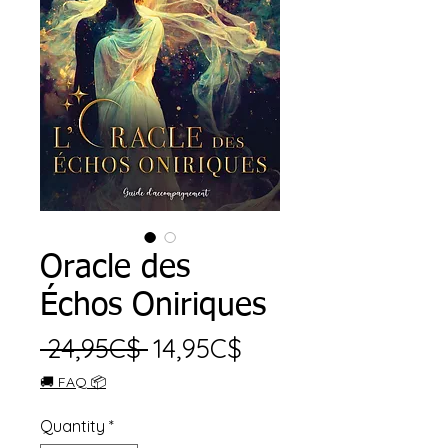
Oracle des
Échos Oniriques
Regular
Sale
 24,95C$ 
14,95C$
Price
Price
🚚 FAQ 📦
Quantity
*