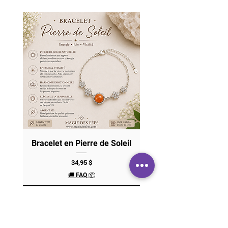
Bracelet en Pierre de Soleil
Prix
34,95 $
🚚 FAQ 📦
Ajouter au panier