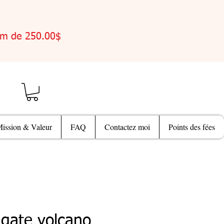
um de 250.00$
ission & Valeur
FAQ
Contactez moi
Points des fées
agate volcano