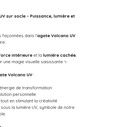
UV sur socle – Puissance, lumière et
s façonnées dans l’
agate Volcano UV
re.
force intérieure
et la
lumière cachée
,
r une magie visuelle saisissante ✨
agate Volcano UV
:
t l’énergie de transformation
lution personnelle
out en stimulant la créativité
sous la lumière UV, symbole de notre
ble
s
: