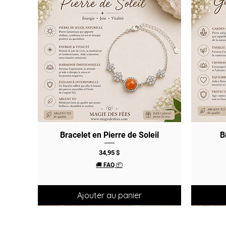
Bracelet en Pierre de Soleil
Aperçu rapide
B
Prix
34,95 $
🚚 FAQ 📦
Ajouter au panier