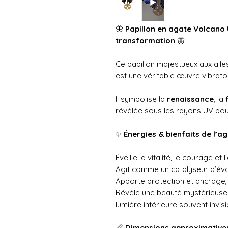
🦋
Papillon en agate Volcano 
transformation
🦋
Ce papillon majestueux aux aile
est une véritable œuvre vibratoi
Il symbolise la
renaissance
, la
révélée sous les rayons UV pou
✨
Énergies & bienfaits de l’
Éveille la vitalité, le courage e
Agit comme un catalyseur d’évo
Apporte protection et ancrage, t
Révèle une beauté mystérieuse 
lumière intérieure souvent invisi
📏
Dimensions approximative