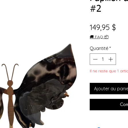
#2
Pri
149,95 $
🚚 FAQ 📦
Quantité
*
Il ne reste que 1 art
Ajouter au pani
Com