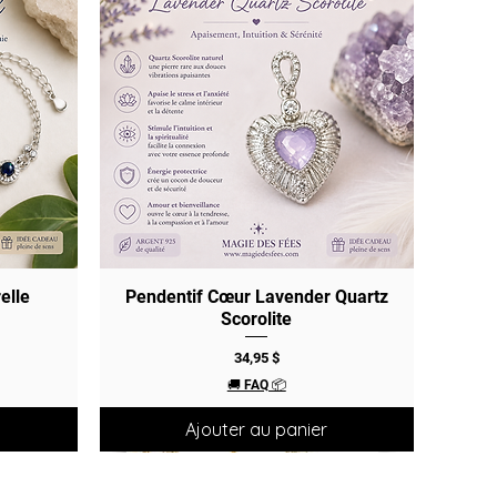
elle
Pendentif Cœur Lavender Quartz
Aperçu rapide
Scorolite
Prix
34,95 $
🚚 FAQ 📦
Ajouter au panier