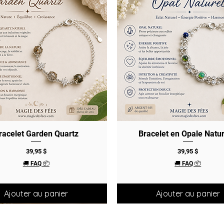
racelet Garden Quartz
Aperçu rapide
Bracelet en Opale Natur
Aperçu rapide
Prix
Prix
39,95 $
39,95 $
🚚 FAQ 📦
🚚 FAQ 📦
Ajouter au panier
Ajouter au panier