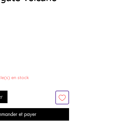
x
icle(s) en stock
er
mander et payer