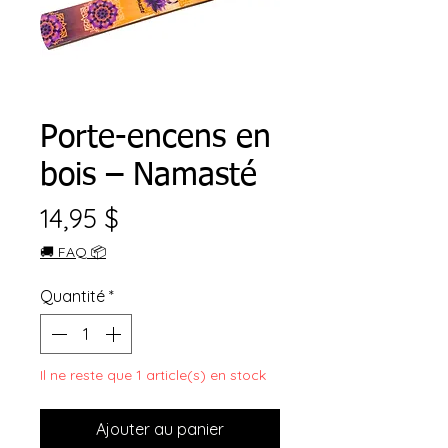
Porte-encens en
bois – Namasté
Prix
14,95 $
🚚 FAQ 📦
Quantité
*
Il ne reste que 1 article(s) en stock
Ajouter au panier