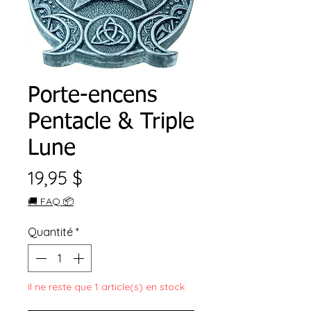
Porte-encens
Pentacle & Triple
Lune
Prix
19,95 $
🚚 FAQ 📦
Quantité
*
Il ne reste que 1 article(s) en stock